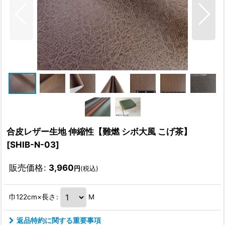
合皮レザー生地 伸縮性【難燃 シボ大風 こげ茶】
[
SHIB-N-03
]
販売価格
:
3,960
円
(税込)
巾122cm×長さ
:
M
返品特約に関する重要事項