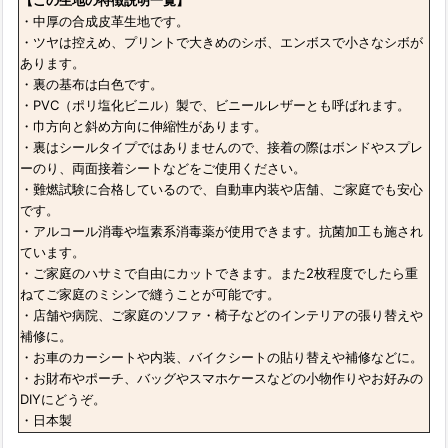
【この生地の特徴説明一覧】
・中厚の合成皮革生地です。
・ツヤは控えめ、プリントで大きめのシボ、エンボスで小さなシボが
あります。
・裏の基布は白色です。
・PVC（ポリ塩化ビニル）製で、ビニールレザーとも呼ばれます。
・巾方向と斜め方向に伸縮性があります。
・裏はシールタイプではありませんので、接着の際はボンドやスプレ
ーのり、両面接着シートなどをご使用ください。
・難燃試験に合格しているので、自動車内装や店舗、ご家庭でも安心
です。
・アルコール消毒や塩素系消毒薬が使用できます。抗菌加工も施され
ています。
・ご家庭のハサミで自由にカットできます。また2枚程度でしたら重
ねてご家庭のミシンで縫うことが可能です。
・店舗や病院、ご家庭のソファ・椅子などのインテリアの張り替えや
補修に。
・お車のカーシートや内装、バイクシートの貼り替えや補修などに。
・お財布やポーチ、バッグやスマホケースなどの小物作りやお好みの
DIYにどうぞ。
・日本製