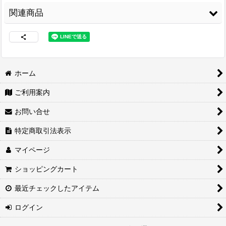
関連商品
ホーム
ご利用案内
両面接着シート
[
WS-
3M スプレーのり
コニシ ボンド Gクリ
100
]
99
[
3M-99
]
ヤー170ml 皮革・布
お問い合せ
の接着に最適
[
G-
3,480
円
(税込)
CLEAR170
]
2,460
円
(税込)
特定商取引法表示
1,680
円
(税込)
マイページ
ショッピングカート
最近チェックしたアイテム
ログイン
コニシ ボンド Gクリ
紙管巻出荷（合皮生