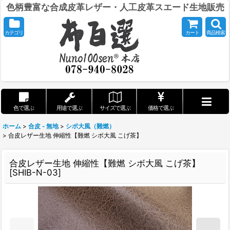
色柄豊富な合成皮革レザー・人工皮革スエード生地販売
カテゴリ
カート
商品検索
色で選ぶ
用途で選ぶ
サイズで選ぶ
価格で選ぶ
ホーム
>
合皮 - 無地
>
シボ大風（難燃）
>
合皮レザー生地 伸縮性【難燃 シボ大風 こげ茶】
合皮レザー生地 伸縮性【難燃 シボ大風 こげ茶】
[
SHIB-N-03
]