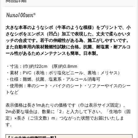
商品詳細
大きな本革のようなシボ（牛革のような模様）をプリントで、小
さなシボをエンボス（凹凸）加工で表現した、丈夫で柔らかいタ
ッチの合皮です。若干の伸縮性がある為、施工がしやすいです。
また自動車用内装材難燃性試験に合格。抗菌、耐塩素・耐アルコ
ール性があるためメンテナンスも簡単。日本製。
・寸法：(巾)約122cm (厚)約0.8mm
・素材：PVC（表地：ポリ塩化ビニール、裏地：メリヤス）
・仕様：難燃、抗菌、塩素系・アルコール消毒可
・使用例：車のシート・バイクのシート・ソファーやイスのシー
トなど
表示価格は長さ1mあたりの価格です（巾は表示サイズ固定）。
2m必要な場合は、数量に「2」と入力して下さい。「生地巾（固
定）×長さ（ご注文数）m」つながった状態でお届けいたしま
す。