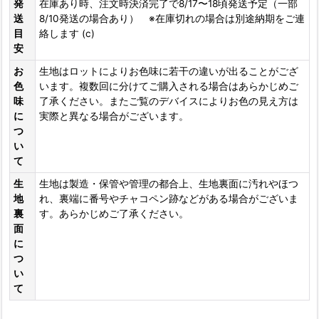
発
在庫あり時、注文時決済完了で8/17〜18頃発送予定（一部
送
8/10発送の場合あり） ※在庫切れの場合は別途納期をご連
目
絡します (c)
安
お
生地はロットによりお色味に若干の違いが出ることがござ
色
います。複数回に分けてご購入される場合はあらかじめご
味
了承ください。またご覧のデバイスによりお色の見え方は
に
実際と異なる場合がございます。
つ
い
て
生
生地は製造・保管や管理の都合上、生地裏面に汚れやほつ
地
れ、裏端に番号やチャコペン跡などがある場合がございま
裏
す。あらかじめご了承ください。
面
に
つ
い
て