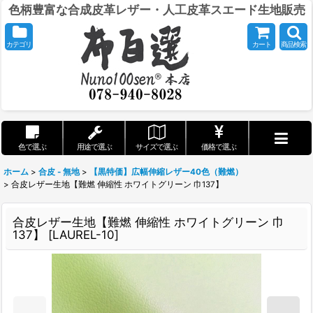
色柄豊富な合成皮革レザー・人工皮革スエード生地販売
カテゴリ
カート
商品検索
色で選ぶ
用途で選ぶ
サイズで選ぶ
価格で選ぶ
ホーム
>
合皮 - 無地
>
【黒特価】広幅伸縮レザー40色（難燃）
>
合皮レザー生地【難燃 伸縮性 ホワイトグリーン 巾137】
合皮レザー生地【難燃 伸縮性 ホワイトグリーン 巾
137】
[
LAUREL-10
]