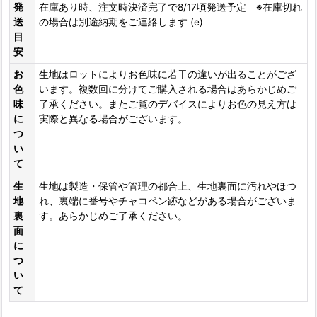
発
在庫あり時、注文時決済完了で8/17頃発送予定 ※在庫切れ
送
の場合は別途納期をご連絡します (e)
目
安
お
生地はロットによりお色味に若干の違いが出ることがござ
色
います。複数回に分けてご購入される場合はあらかじめご
味
了承ください。またご覧のデバイスによりお色の見え方は
に
実際と異なる場合がございます。
つ
い
て
生
生地は製造・保管や管理の都合上、生地裏面に汚れやほつ
地
れ、裏端に番号やチャコペン跡などがある場合がございま
裏
す。あらかじめご了承ください。
面
に
つ
い
て