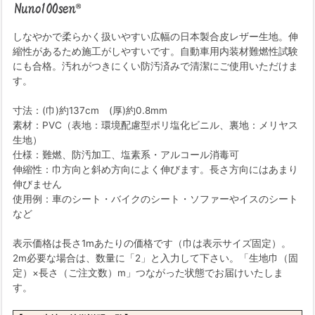
しなやかで柔らかく扱いやすい広幅の日本製合皮レザー生地。伸
縮性があるため施工がしやすいです。自動車用内装材難燃性試験
にも合格。汚れがつきにくい防汚済みで清潔にご使用いただけま
す。
寸法：(巾)約137cm (厚)約0.8mm
素材：PVC（表地：環境配慮型ポリ塩化ビニル、裏地：メリヤス
生地）
仕様：難燃、防汚加工、塩素系・アルコール消毒可
伸縮性：巾方向と斜め方向によく伸びます。長さ方向にはあまり
伸びません
使用例：車のシート・バイクのシート・ソファーやイスのシート
など
表示価格は長さ1mあたりの価格です（巾は表示サイズ固定）。
2m必要な場合は、数量に「2」と入力して下さい。「生地巾（固
定）×長さ（ご注文数）m」つながった状態でお届けいたしま
す。