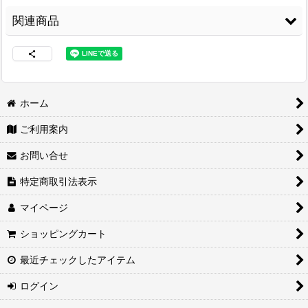
関連商品
ホーム
ご利用案内
両面接着シート
[
WS-
3M スプレーのり
コニシ ボンド Gクリ
100
]
99
[
3M-99
]
ヤー170ml 皮革・布
お問い合せ
の接着に最適
[
G-
3,480
円
(税込)
CLEAR170
]
2,460
円
(税込)
特定商取引法表示
1,680
円
(税込)
マイページ
ショッピングカート
最近チェックしたアイテム
ログイン
紙管巻出荷（合皮生