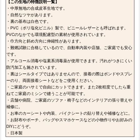
【この生地の特徴説明一覧】
・中厚無地の合成皮革生地です。
・自然なツヤがあります。
・裏の基布は白色です。
・PVC（ポリ塩化ビニル）製で、ビニールレザーとも呼ばれます。
PVCのなかでも環境配慮型の素材が使用されています。
・巾方向と斜め方向に伸縮性があります。
・難燃試験に合格しているので、自動車内装や店舗、ご家庭でも安心
です。
・アルコール消毒や塩素系消毒薬が使用できます。汚れがつきにくい
防汚加工も施されています。
・裏はシールタイプではありませんので、接着の際はボンドやスプレ
ーのり、両面接着シートなどをご使用ください。
・ご家庭のハサミで自由にカットできます。また2枚程度でしたら重
ねてご家庭のミシンで縫うことが可能です。
・店舗や病院、ご家庭のソファ・椅子などのインテリアの張り替えや
補修に。
・お車のカーシートや内装、バイクシートの貼り替えや補修などに。
・お財布やポーチ、バッグやスマホケースなどの小物作りやお好みの
DIYにどうぞ。
・日本製