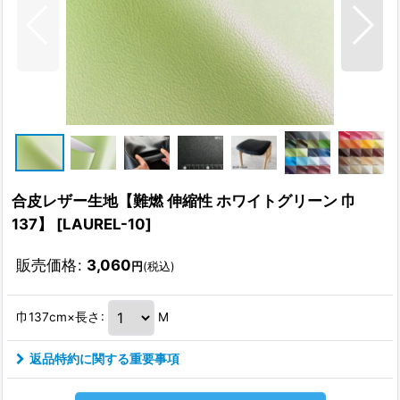
合皮レザー生地【難燃 伸縮性 ホワイトグリーン 巾
137】
[
LAUREL-10
]
販売価格
:
3,060
円
(税込)
巾137cm×長さ
:
M
返品特約に関する重要事項