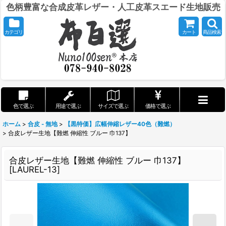
色柄豊富な合成皮革レザー・人工皮革スエード生地販売
カテゴリ
カート
商品検索
色で選ぶ
用途で選ぶ
サイズで選ぶ
価格で選ぶ
ホーム
>
合皮 - 無地
>
【黒特価】広幅伸縮レザー40色（難燃）
>
合皮レザー生地【難燃 伸縮性 ブルー 巾137】
合皮レザー生地【難燃 伸縮性 ブルー 巾137】
[
LAUREL-13
]