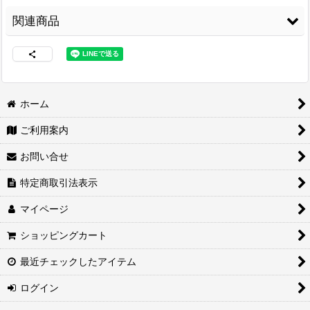
関連商品
ホーム
ご利用案内
両面接着シート
[
WS-
3M スプレーのり
コニシ ボンド Gクリ
100
]
99
[
3M-99
]
ヤー170ml 皮革・布
お問い合せ
の接着に最適
[
G-
3,480
円
(税込)
CLEAR170
]
2,460
円
(税込)
特定商取引法表示
1,680
円
(税込)
マイページ
ショッピングカート
最近チェックしたアイテム
ログイン
紙管巻出荷（合皮生