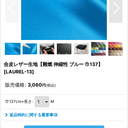
合皮レザー生地【難燃 伸縮性 ブルー 巾137】
[
LAUREL-13
]
販売価格
:
3,060
円
(税込)
巾137cm×長さ
:
M
返品特約に関する重要事項