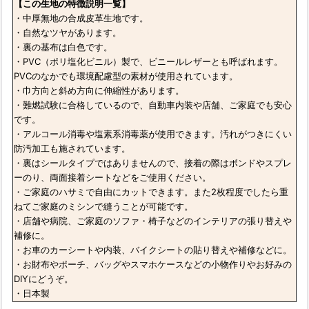
【この生地の特徴説明一覧】
・中厚無地の合成皮革生地です。
・自然なツヤがあります。
・裏の基布は白色です。
・PVC（ポリ塩化ビニル）製で、ビニールレザーとも呼ばれます。
PVCのなかでも環境配慮型の素材が使用されています。
・巾方向と斜め方向に伸縮性があります。
・難燃試験に合格しているので、自動車内装や店舗、ご家庭でも安心
です。
・アルコール消毒や塩素系消毒薬が使用できます。汚れがつきにくい
防汚加工も施されています。
・裏はシールタイプではありませんので、接着の際はボンドやスプレ
ーのり、両面接着シートなどをご使用ください。
・ご家庭のハサミで自由にカットできます。また2枚程度でしたら重
ねてご家庭のミシンで縫うことが可能です。
・店舗や病院、ご家庭のソファ・椅子などのインテリアの張り替えや
補修に。
・お車のカーシートや内装、バイクシートの貼り替えや補修などに。
・お財布やポーチ、バッグやスマホケースなどの小物作りやお好みの
DIYにどうぞ。
・日本製