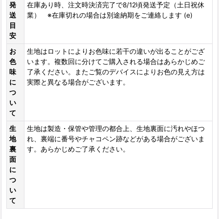
発
在庫あり時、注文時決済完了で8/12頃発送予定（土日祝休
送
業） ※在庫切れの場合は別途納期をご連絡します (e)
目
安
お
生地はロットによりお色味に若干の違いが出ることがござ
色
います。複数回に分けてご購入される場合はあらかじめご
味
了承ください。またご覧のデバイスによりお色の見え方は
に
実際と異なる場合がございます。
つ
い
て
生
生地は製造・保管や管理の都合上、生地裏面に汚れやほつ
地
れ、裏端に番号やチャコペン跡などがある場合がございま
裏
す。あらかじめご了承ください。
面
に
つ
い
て