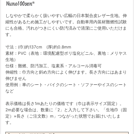
しなやかで柔らかく扱いやすい広幅の日本製合皮レザー生地。伸
縮性があるため施工がしやすいです。自動車用内装材難燃性試験
にも合格。汚れがつきにくい防汚済みで清潔にご使用いただけま
す。
寸法：(巾)約137cm (厚)約0.8mm
素材：PVC（表地：環境配慮型ポリ塩化ビニル、裏地：メリヤス
生地）
仕様：難燃、防汚加工、塩素系・アルコール消毒可
伸縮性：巾方向と斜め方向によく伸びます。長さ方向にはあまり
伸びません
使用例：車のシート・バイクのシート・ソファーやイスのシート
など
表示価格は長さ1mあたりの価格です（巾は表示サイズ固定）。
2m必要な場合は、数量に「2」と入力して下さい。「生地巾（固
定）×長さ（ご注文数）m」つながった状態でお届けいたしま
す。