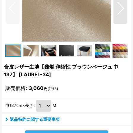
合皮レザー生地【難燃 伸縮性 ブラウンベージュ 巾
137】
[
LAUREL-34
]
販売価格
:
3,060
円
(税込)
巾137cm×長さ
:
M
返品特約に関する重要事項