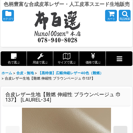
色柄豊富な合成皮革レザー・人工皮革スエード生地販売
カテゴリ
カート
商品検索
色で選ぶ
用途で選ぶ
サイズで選ぶ
価格で選ぶ
ホーム
>
合皮 - 無地
>
【黒特価】広幅伸縮レザー40色（難燃）
>
合皮レザー生地【難燃 伸縮性 ブラウンベージュ 巾137】
合皮レザー生地【難燃 伸縮性 ブラウンベージュ 巾
137】
[
LAUREL-34
]