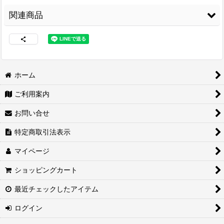
関連商品
ホーム
ご利用案内
両面接着シート
[
WS-
3M スプレーのり
コニシ ボンド Gクリ
100
]
99
[
3M-99
]
ヤー170ml 皮革・布
お問い合せ
の接着に最適
[
G-
3,480
円
(税込)
CLEAR170
]
2,460
円
(税込)
特定商取引法表示
1,680
円
(税込)
マイページ
ショッピングカート
最近チェックしたアイテム
ログイン
紙管巻出荷（合皮生