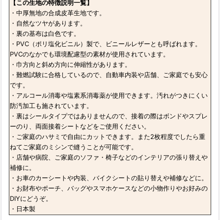
【この生地の特徴説明一覧】
・中厚無地の合成皮革生地です。
・自然なツヤがあります。
・裏の基布は白色です。
・PVC（ポリ塩化ビニル）製で、ビニールレザーとも呼ばれます。
PVCのなかでも環境配慮型の素材が使用されています。
・巾方向と斜め方向に伸縮性があります。
・難燃試験に合格しているので、自動車内装や店舗、ご家庭でも安心
です。
・アルコール消毒や塩素系消毒薬が使用できます。汚れがつきにくい
防汚加工も施されています。
・裏はシールタイプではありませんので、接着の際はボンドやスプレ
ーのり、両面接着シートなどをご使用ください。
・ご家庭のハサミで自由にカットできます。また2枚程度でしたら重
ねてご家庭のミシンで縫うことが可能です。
・店舗や病院、ご家庭のソファ・椅子などのインテリアの張り替えや
補修に。
・お車のカーシートや内装、バイクシートの貼り替えや補修などに。
・お財布やポーチ、バッグやスマホケースなどの小物作りやお好みの
DIYにどうぞ。
・日本製