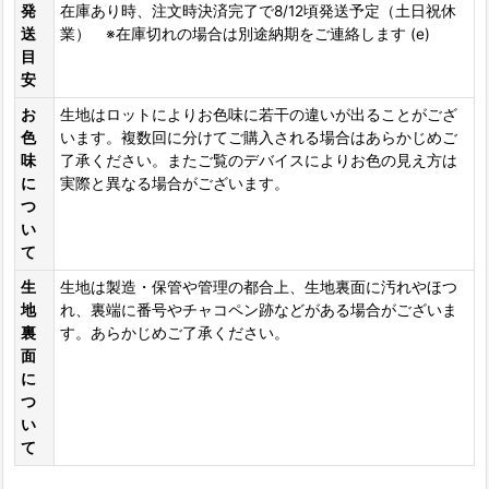
発
在庫あり時、注文時決済完了で8/12頃発送予定（土日祝休
送
業） ※在庫切れの場合は別途納期をご連絡します (e)
目
安
お
生地はロットによりお色味に若干の違いが出ることがござ
色
います。複数回に分けてご購入される場合はあらかじめご
味
了承ください。またご覧のデバイスによりお色の見え方は
に
実際と異なる場合がございます。
つ
い
て
生
生地は製造・保管や管理の都合上、生地裏面に汚れやほつ
地
れ、裏端に番号やチャコペン跡などがある場合がございま
裏
す。あらかじめご了承ください。
面
に
つ
い
て