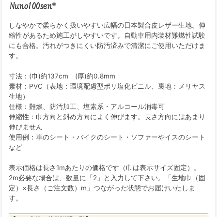
しなやかで柔らかく扱いやすい広幅の日本製合皮レザー生地。伸
縮性があるため施工がしやすいです。自動車用内装材難燃性試験
にも合格。汚れがつきにくい防汚済みで清潔にご使用いただけま
す。
寸法：(巾)約137cm (厚)約0.8mm
素材：PVC（表地：環境配慮型ポリ塩化ビニル、裏地：メリヤス
生地）
仕様：難燃、防汚加工、塩素系・アルコール消毒可
伸縮性：巾方向と斜め方向によく伸びます。長さ方向にはあまり
伸びません
使用例：車のシート・バイクのシート・ソファーやイスのシート
など
表示価格は長さ1mあたりの価格です（巾は表示サイズ固定）。
2m必要な場合は、数量に「2」と入力して下さい。「生地巾（固
定）×長さ（ご注文数）m」つながった状態でお届けいたしま
す。