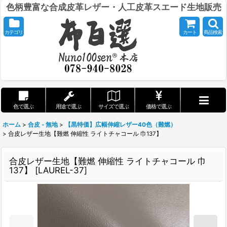
色柄豊富な合成皮革レザー・人工皮革スエード生地販売
カテゴリ
カート
商品検索
色で選ぶ
用途で選ぶ
サイズで選ぶ
価格で選ぶ
ホーム
>
合皮 - 無地
>
【黒特価】広幅伸縮レザー40色（難燃）
>
合皮レザー生地【難燃 伸縮性 ライトチャコール 巾137】
合皮レザー生地【難燃 伸縮性 ライトチャコール 巾
137】
[
LAUREL-37
]