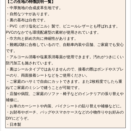
【この生地の特徴説明一覧】
・中厚無地の合成皮革生地です。
・自然なツヤがあります。
・裏の基布は白色です。
・PVC（ポリ塩化ビニル）製で、ビニールレザーとも呼ばれます。
PVCのなかでも環境配慮型の素材が使用されています。
・巾方向と斜め方向に伸縮性があります。
・難燃試験に合格しているので、自動車内装や店舗、ご家庭でも安心
です。
・アルコール消毒や塩素系消毒薬が使用できます。汚れがつきにくい
防汚加工も施されています。
・裏はシールタイプではありませんので、接着の際はボンドやスプレ
ーのり、両面接着シートなどをご使用ください。
・ご家庭のハサミで自由にカットできます。また2枚程度でしたら重
ねてご家庭のミシンで縫うことが可能です。
・店舗や病院、ご家庭のソファ・椅子などのインテリアの張り替えや
補修に。
・お車のカーシートや内装、バイクシートの貼り替えや補修などに。
・お財布やポーチ、バッグやスマホケースなどの小物作りやお好みの
DIYにどうぞ。
・日本製