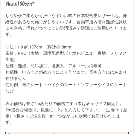
しなやかで柔らかく扱いやすい広幅の日本製合皮レザー生地。伸
縮性があるため施工がしやすいです。自動車用内装材難燃性試験
にも合格。汚れがつきにくい防汚済みで清潔にご使用いただけま
す。
寸法：(巾)約137cm (厚)約0.8mm
素材：PVC（表地：環境配慮型ポリ塩化ビニル、裏地：メリヤス
生地）
仕様：難燃、防汚加工、塩素系・アルコール消毒可
伸縮性：巾方向と斜め方向によく伸びます。長さ方向にはあまり
伸びません
使用例：車のシート・バイクのシート・ソファーやイスのシート
など
表示価格は長さ1mあたりの価格です（巾は表示サイズ固定）。
2m必要な場合は、数量に「2」と入力して下さい。「生地巾（固
定）×長さ（ご注文数）m」つながった状態でお届けいたしま
す。