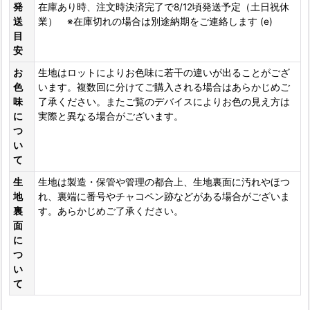
発
在庫あり時、注文時決済完了で8/12頃発送予定（土日祝休
送
業） ※在庫切れの場合は別途納期をご連絡します (e)
目
安
お
生地はロットによりお色味に若干の違いが出ることがござ
色
います。複数回に分けてご購入される場合はあらかじめご
味
了承ください。またご覧のデバイスによりお色の見え方は
に
実際と異なる場合がございます。
つ
い
て
生
生地は製造・保管や管理の都合上、生地裏面に汚れやほつ
地
れ、裏端に番号やチャコペン跡などがある場合がございま
裏
す。あらかじめご了承ください。
面
に
つ
い
て