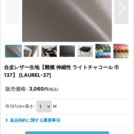
合皮レザー生地【難燃 伸縮性 ライトチャコール 巾
137】
[
LAUREL-37
]
販売価格
:
3,060
円
(税込)
巾137cm×長さ
:
M
返品特約に関する重要事項