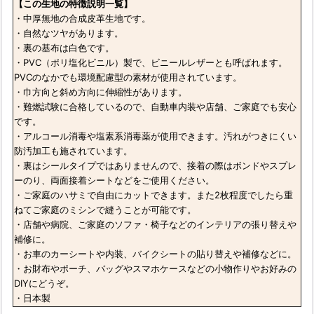
【この生地の特徴説明一覧】
・中厚無地の合成皮革生地です。
・自然なツヤがあります。
・裏の基布は白色です。
・PVC（ポリ塩化ビニル）製で、ビニールレザーとも呼ばれます。
PVCのなかでも環境配慮型の素材が使用されています。
・巾方向と斜め方向に伸縮性があります。
・難燃試験に合格しているので、自動車内装や店舗、ご家庭でも安心
です。
・アルコール消毒や塩素系消毒薬が使用できます。汚れがつきにくい
防汚加工も施されています。
・裏はシールタイプではありませんので、接着の際はボンドやスプレ
ーのり、両面接着シートなどをご使用ください。
・ご家庭のハサミで自由にカットできます。また2枚程度でしたら重
ねてご家庭のミシンで縫うことが可能です。
・店舗や病院、ご家庭のソファ・椅子などのインテリアの張り替えや
補修に。
・お車のカーシートや内装、バイクシートの貼り替えや補修などに。
・お財布やポーチ、バッグやスマホケースなどの小物作りやお好みの
DIYにどうぞ。
・日本製