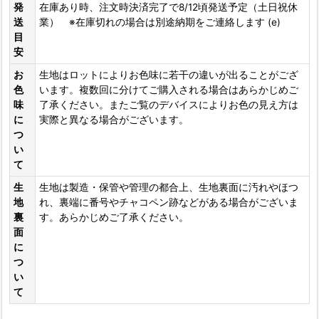
発
在庫あり時、注文時決済完了で8/12頃発送予定（土日祝休
送
業） ※在庫切れの場合は別途納期をご連絡します (e)
目
安
お
生地はロットによりお色味に若干の違いが出ることがござ
色
います。複数回に分けてご購入される場合はあらかじめご
味
了承ください。またご覧のデバイスによりお色の見え方は
に
実際と異なる場合がございます。
つ
い
て
生
生地は製造・保管や管理の都合上、生地裏面に汚れやほつ
地
れ、裏端に番号やチャコペン跡などがある場合がございま
裏
す。あらかじめご了承ください。
面
に
つ
い
て