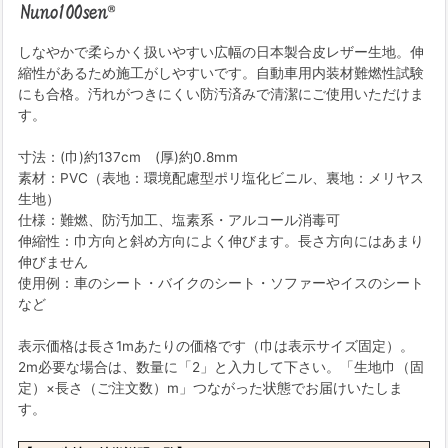
しなやかで柔らかく扱いやすい広幅の日本製合皮レザー生地。伸
縮性があるため施工がしやすいです。自動車用内装材難燃性試験
にも合格。汚れがつきにくい防汚済みで清潔にご使用いただけま
す。
寸法：(巾)約137cm (厚)約0.8mm
素材：PVC（表地：環境配慮型ポリ塩化ビニル、裏地：メリヤス
生地）
仕様：難燃、防汚加工、塩素系・アルコール消毒可
伸縮性：巾方向と斜め方向によく伸びます。長さ方向にはあまり
伸びません
使用例：車のシート・バイクのシート・ソファーやイスのシート
など
表示価格は長さ1mあたりの価格です（巾は表示サイズ固定）。
2m必要な場合は、数量に「2」と入力して下さい。「生地巾（固
定）×長さ（ご注文数）m」つながった状態でお届けいたしま
す。