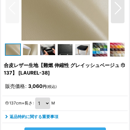
合皮レザー生地【難燃 伸縮性 グレイッシュベージュ 巾
137】
[
LAUREL-38
]
販売価格
:
3,060
円
(税込)
巾137cm×長さ
:
M
返品特約に関する重要事項