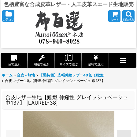
色柄豊富な合成皮革レザー・人工皮革スエード生地販売
カテゴリ
カート
商品検索
色で選ぶ
用途で選ぶ
サイズで選ぶ
価格で選ぶ
ホーム
>
合皮 - 無地
>
【黒特価】広幅伸縮レザー40色（難燃）
>
合皮レザー生地【難燃 伸縮性 グレイッシュベージュ 巾137】
合皮レザー生地【難燃 伸縮性 グレイッシュベージュ
巾137】
[
LAUREL-38
]