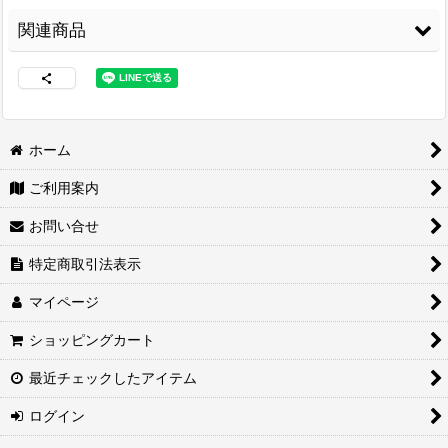
関連商品
ホーム
ご利用案内
両面接着シート
[
WS-
3M スプレーのり
コニシ ボンド Gクリ
100
]
99
[
3M-99
]
ヤー170ml 皮革・布
お問い合せ
の接着に最適
[
G-
3,480
円
(税込)
CLEAR170
]
2,460
円
(税込)
特定商取引法表示
1,680
円
(税込)
マイページ
ショッピングカート
最近チェックしたアイテム
ログイン
紙管巻出荷（合皮生