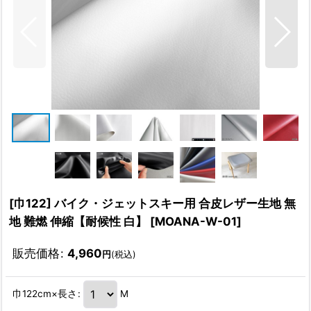
[巾122] バイク・ジェットスキー用 合皮レザー生地 無
地 難燃 伸縮【耐候性 白】
[
MOANA-W-01
]
販売価格
:
4,960
円
(税込)
巾122cm×長さ
:
M