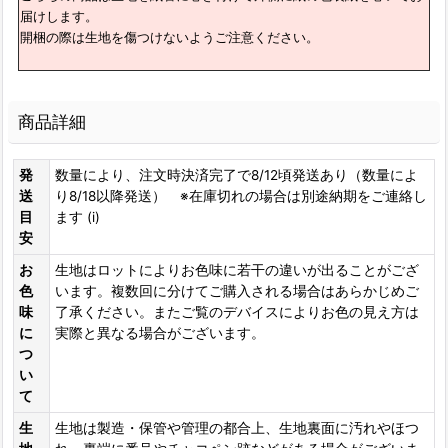
届けします。
開梱の際は生地を傷つけないようご注意ください。
商品詳細
発
数量により、注文時決済完了で8/12頃発送あり（数量によ
送
り8/18以降発送） ※在庫切れの場合は別途納期をご連絡し
目
ます (i)
安
お
生地はロットによりお色味に若干の違いが出ることがござ
色
います。複数回に分けてご購入される場合はあらかじめご
味
了承ください。またご覧のデバイスによりお色の見え方は
に
実際と異なる場合がございます。
つ
い
て
生
生地は製造・保管や管理の都合上、生地裏面に汚れやほつ