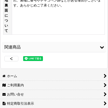
地
れ、裏端に番号やチャコペン跡などがある場合がございま
裏
す。あらかじめご了承ください。
面
に
つ
い
て
関連商品
ホーム
ご利用案内
両面接着シート
[
WS-
コニシ ボンド Gクリ
コニシ ボンド Gクリ
100
]
ヤー20ml 皮革・布の
ヤー170ml 皮革・布
お問い合せ
接着に最適
[
G-
の接着に最適
[
G-
CLEAR20
]
CLEAR170
]
2,460
円
(税込)
特定商取引法表示
480
1,680
円
(税込)
円
(税込)