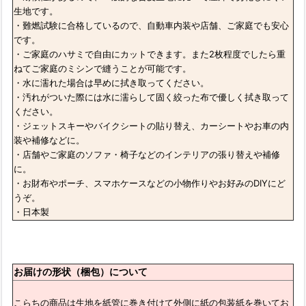
生地です。
・難燃試験に合格しているので、自動車内装や店舗、ご家庭でも安心
です。
・ご家庭のハサミで自由にカットできます。また2枚程度でしたら重
ねてご家庭のミシンで縫うことが可能です。
・水に濡れた場合は早めに拭き取ってください。
・汚れがついた際には水に濡らして固く絞った布で優しく拭き取って
ください。
・ジェットスキーやバイクシートの貼り替え、カーシートやお車の内
装や補修などに。
・店舗やご家庭のソファ・椅子などのインテリアの張り替えや補修
に。
・お財布やポーチ、スマホケースなどの小物作りやお好みのDIYにど
うぞ。
・日本製
お届けの形状（梱包）について
こらちの商品は生地を紙管に巻き付けて外側に紙の包装紙を巻いてお