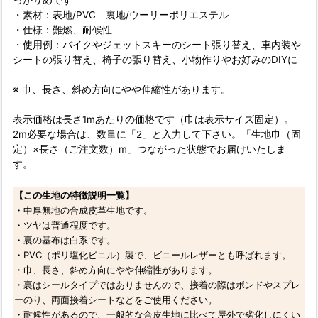
っかりめです
・素材：表地/PVC 裏地/ウーリーポリエステル
・仕様：難燃、耐候性
・使用例：バイクやジェットスキーのシート張り替え、車内装や
シートの張り替え、椅子の張り替え、小物作りやお好みのDIYに
※ 巾、長さ、斜め方向にやや伸縮性があります。
表示価格は長さ1mあたりの価格です（巾は表示サイズ固定）。
2m必要な場合は、数量に「2」と入力して下さい。「生地巾（固
定）×長さ（ご注文数）m」つながった状態でお届けいたしま
す。
【この生地の特徴説明一覧】
・中厚無地の合成皮革生地です。
・ツヤは普通程度です。
・裏の基布は白系です。
・PVC（ポリ塩化ビニル）製で、ビニールレザーとも呼ばれます。
・巾、長さ、斜め方向にやや伸縮性があります。
・裏はシールタイプではありませんので、接着の際はボンドやスプレ
ーのり、両面接着シートなどをご使用ください。
・耐候性があるので、一般的な合皮生地に比べて屋外で劣化しにくい