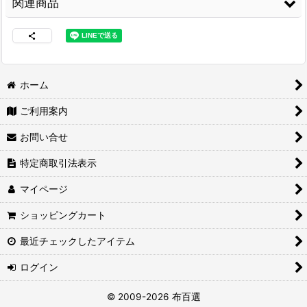
関連商品
ホーム
ご利用案内
両面接着シート
[
WS-
コニシ ボンド Gクリ
3M スプレーのり
100
]
ヤー170ml 皮革・布
99
[
3M-99
]
お問い合せ
の接着に最適
[
G-
3,480
円
(税込)
CLEAR170
]
2,460
円
(税込)
特定商取引法表示
1,680
円
(税込)
マイページ
ショッピングカート
最近チェックしたアイテム
ログイン
紙管巻出荷（合皮生
地用）
[
LE-PPP
]
© 2009-2026 布百選