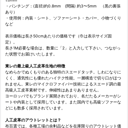
・パンチング：(直径)約0.8mm (間隔) 約3〜5mm （黒の裏張
あり）
・使用例：内装・シート、ソファーシート・カバー、小物づくり
など
表示価格は長さ50cmあたりの価格です（巾は表示サイズ固
定）。
長さ1M必要な場合は、数量に「2」と入力して下さい。つながっ
た状態でお届けいたします。
東レの最上級人工皮革生地の特徴
なめらかでぬくもりのある独特のスエードタッチ。しわになりに
くく、通気性にも優れたハイテク性能。一層構造で切り口がほつ
れません。東レのマイクロファイバー技術によるスエード調の最
高級人工皮革素材です。伸縮性はあまりありません。
ヨーロッパでもブランド展開されており、名だたるメーカーがシ
ートや内装として採用しています。また国内でも高級ソファーな
どにも数多く採用されています。
人工皮革のアウトレットとは？
布百選では、各種工場の余剰品などを在庫限りのアウトレット価