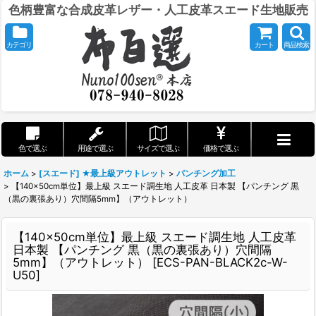
色柄豊富な合成皮革レザー・人工皮革スエード生地販売
カテゴリ
カート
商品検索
色で選ぶ
用途で選ぶ
サイズで選ぶ
価格で選ぶ
ホーム
>
[スエード] ★最上級アウトレット
>
パンチング加工
>
【140×50cm単位】最上級 スエード調生地 人工皮革 日本製 【パンチング 黒
（黒の裏張あり）穴間隔5mm】（アウトレット）
【140×50cm単位】最上級 スエード調生地 人工皮革
日本製 【パンチング 黒（黒の裏張あり）穴間隔
5mm】（アウトレット）
[
ECS-PAN-BLACK2c-W-
U50
]