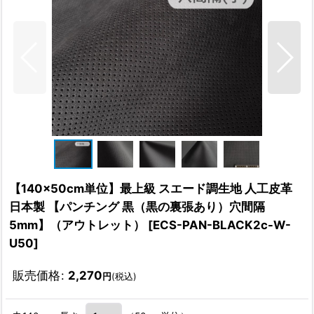
【140×50cm単位】最上級 スエード調生地 人工皮革
日本製 【パンチング 黒（黒の裏張あり）穴間隔
5mm】（アウトレット）
[
ECS-PAN-BLACK2c-W-
U50
]
販売価格
:
2,270
円
(税込)