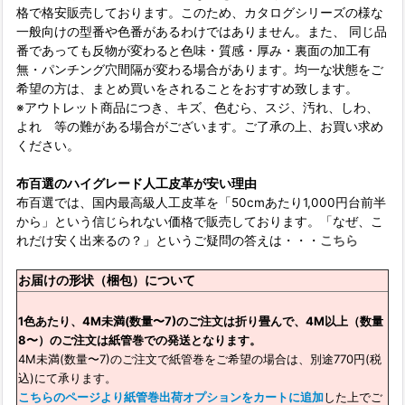
格で格安販売しております。このため、カタログシリーズの様な
一般向けの型番や色番があるわけではありません。また、 同じ品
番であっても反物が変わると色味・質感・厚み・裏面の加工有
無・パンチング穴間隔が変わる場合があります。均一な状態をご
希望の方は、まとめ買いをされることをおすすめ致します。
※アウトレット商品につき、キズ、色むら、スジ、汚れ、しわ、
よれ 等の難がある場合がございます。ご了承の上、お買い求め
ください。
布百選のハイグレード人工皮革が安い理由
布百選では、国内最高級人工皮革を「50cmあたり1,000円台前半
から」という信じられない価格で販売しております。「なぜ、こ
れだけ安く出来るの？」というご疑問の答えは・・・
こちら
お届けの形状（梱包）について
1色あたり、4M未満(数量〜7)のご注文は折り畳んで、4M以上（数量
8〜）のご注文は紙管巻での発送となります。
4M未満(数量〜7)のご注文で紙管巻をご希望の場合は、別途770円(税
込)にて承ります。
こちらのページより紙管巻出荷オプションをカートに追加
した上でご