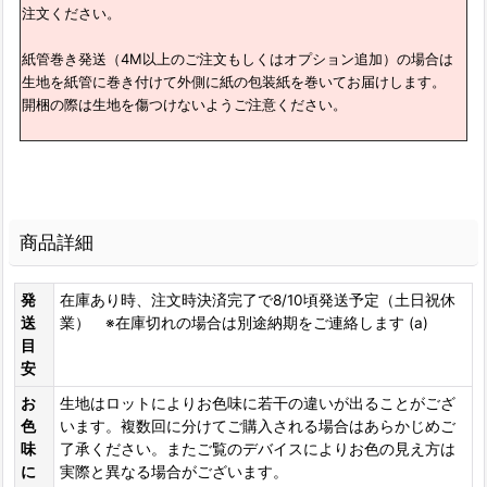
注文ください。
紙管巻き発送（4M以上のご注文もしくはオプション追加）の場合は
生地を紙管に巻き付けて外側に紙の包装紙を巻いてお届けします。
開梱の際は生地を傷つけないようご注意ください。
商品詳細
発
在庫あり時、注文時決済完了で8/10頃発送予定（土日祝休
送
業） ※在庫切れの場合は別途納期をご連絡します (a)
目
安
お
生地はロットによりお色味に若干の違いが出ることがござ
色
います。複数回に分けてご購入される場合はあらかじめご
味
了承ください。またご覧のデバイスによりお色の見え方は
に
実際と異なる場合がございます。