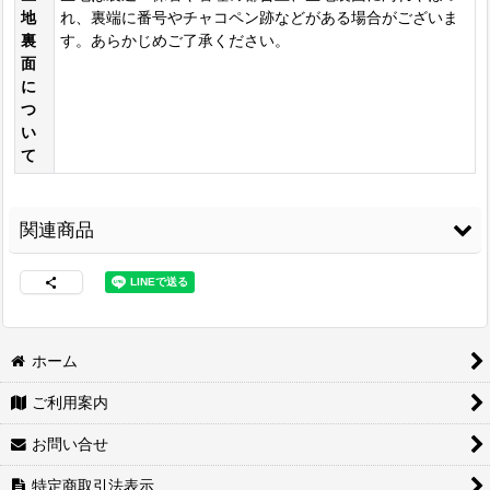
地
れ、裏端に番号やチャコペン跡などがある場合がございま
裏
す。あらかじめご了承ください。
面
に
つ
い
て
関連商品
ホーム
ご利用案内
コニシ ボンド Gクリ
3M スプレーのり
紙管巻出荷（合皮生
ヤー170ml 皮革・布
99
[
3M-99
]
地用）
[
LE-PPP
]
お問い合せ
の接着に最適
[
G-
3,480
770
円
(税込)
円
(税込)
CLEAR170
]
特定商取引法表示