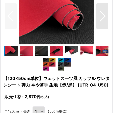
【120×50cm単位】ウェットスーツ風 カラフル ウレタ
ンシート 弾力 やや薄手 生地【赤/黒】
[
UTR-04-U50
]
販売価格
:
2,870
円
(税込)
巾120cm × 長さ
:
（50cm単位）