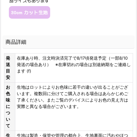
商品詳細
発
在庫あり時、注文時決済完了で8/17頃発送予定（一部8/10
送
発送の場合あり） ※在庫切れの場合は別途納期をご連絡し
目
ます (f)
安
お
生地はロットによりお色味に若干の違いが出ることがござ
色
います。複数回に分けてご購入される場合はあらかじめご
味
了承ください。またご覧のデバイスによりお色の見え方は
に
実際と異なる場合がございます。
つ
い
て
生
生地は製造・保管や管理の都合上、生地裏面に汚れやほつ