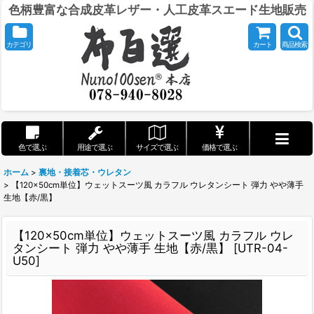
色柄豊富な合成皮革レザー・人工皮革スエード生地販売
カテゴリ
カート
商品検索
色で選ぶ
用途で選ぶ
サイズで選ぶ
価格で選ぶ
ホーム
>
裏地・接着芯・ウレタン
>
【120×50cm単位】ウェットスーツ風 カラフル ウレタンシート 弾力 やや薄手
生地【赤/黒】
【120×50cm単位】ウェットスーツ風 カラフル ウレ
タンシート 弾力 やや薄手 生地【赤/黒】
[
UTR-04-
U50
]