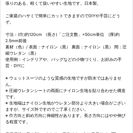
張りのある、軽くて扱いやすい生地です。日本製。
ご家庭のハサミで簡単にカットできますのでDIYや手芸にどう
ぞ。
寸法：(巾)約120cm (長さ)「ご注文数」×50cm単位 (厚)約
2.5mm前後
素材（色）/ 表面：ナイロン（黒） 裏面：ナイロン（黒） 間：圧
縮ウレタン（黒）
使用例：インテリアや、バッグなどの小物づくり、お好みの手
芸・DIYに
※ ウェットスーツのような質感の生地ですが防水ではありませ
ん。
※ 圧縮ウレタンシートの両面にナイロン生地を貼り合わせた構造
です。
※ 生地端はナイロン生地がウレタン部分より大きい場合がござい
ますが、サイズ外ですのでご了承ください。
※ 巾方向と斜め方向に伸縮性があります。長さ方向にはやや伸び
る程度です。