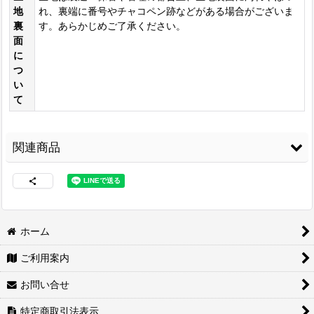
地
れ、裏端に番号やチャコペン跡などがある場合がございま
裏
す。あらかじめご了承ください。
面
に
つ
い
て
関連商品
ホーム
ご利用案内
コニシ ボンド Gクリ
3M スプレーのり
紙管巻出荷（合皮生
ヤー170ml 皮革・布
99
[
3M-99
]
地用）
[
LE-PPP
]
お問い合せ
の接着に最適
[
G-
3,480
770
円
(税込)
円
(税込)
CLEAR170
]
特定商取引法表示