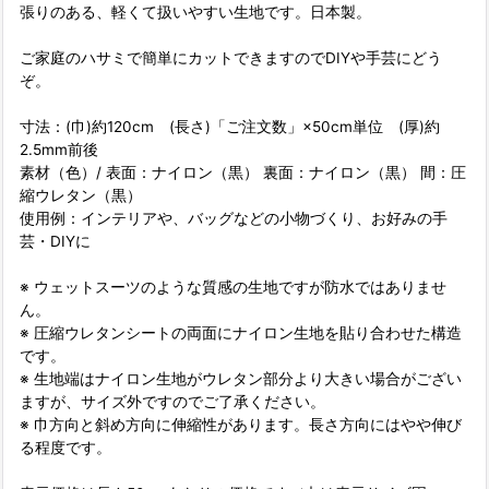
張りのある、軽くて扱いやすい生地です。日本製。
ご家庭のハサミで簡単にカットできますのでDIYや手芸にどう
ぞ。
寸法：(巾)約120cm (長さ)「ご注文数」×50cm単位 (厚)約
2.5mm前後
素材（色）/ 表面：ナイロン（黒） 裏面：ナイロン（黒） 間：圧
縮ウレタン（黒）
使用例：インテリアや、バッグなどの小物づくり、お好みの手
芸・DIYに
※ ウェットスーツのような質感の生地ですが防水ではありませ
ん。
※ 圧縮ウレタンシートの両面にナイロン生地を貼り合わせた構造
です。
※ 生地端はナイロン生地がウレタン部分より大きい場合がござい
ますが、サイズ外ですのでご了承ください。
※ 巾方向と斜め方向に伸縮性があります。長さ方向にはやや伸び
る程度です。