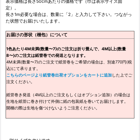
表示価格は長さ50cmあたりの価格です（巾は表示サイズ固
定）。
長さ1m必要な場合は、数量に「2」と入力して下さい。つながっ
た状態でお届けいたします。
お届けの形状（梱包）について
1色あたり4M未満(数量〜7)のご注文は折り畳んで、4M以上(数量
8〜)のご注文は紙管巻での発送となります。
4M未満(数量〜7)のご注文で紙管巻をご希望の場合は、別途770円(税
込)にて承ります。
こちらのページより紙管巻出荷オプションをカートに追加
した上でご
注文ください。
紙管巻き発送（4M以上のご注文もしくはオプション追加）の場合は
生地を紙管に巻き付けて外側に紙の包装紙を巻いてお届けします。
開梱の際は生地を傷つけないようご注意ください。