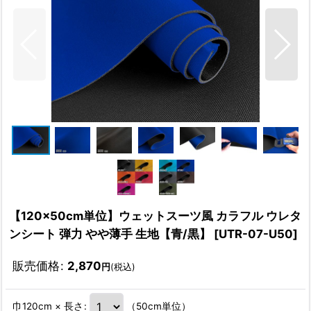
【120×50cm単位】ウェットスーツ風 カラフル ウレタ
ンシート 弾力 やや薄手 生地【青/黒】
[
UTR-07-U50
]
販売価格
:
2,870
円
(税込)
巾120cm × 長さ
:
（50cm単位）