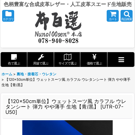
色柄豊富な合成皮革レザー・人工皮革スエード生地販売
カテゴリ
カート
商品検索
色で選ぶ
用途で選ぶ
サイズで選ぶ
価格で選ぶ
ホーム
>
裏地・接着芯・ウレタン
>
【120×50cm単位】ウェットスーツ風 カラフル ウレタンシート 弾力 やや薄手
生地【青/黒】
【120×50cm単位】ウェットスーツ風 カラフル ウレ
タンシート 弾力 やや薄手 生地【青/黒】
[
UTR-07-
U50
]