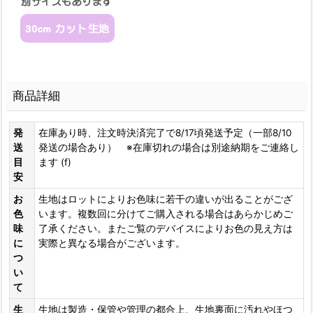
商品詳細
発
在庫あり時、注文時決済完了で8/17頃発送予定（一部8/10
送
発送の場合あり） ※在庫切れの場合は別途納期をご連絡し
目
ます (f)
安
お
生地はロットによりお色味に若干の違いが出ることがござ
色
います。複数回に分けてご購入される場合はあらかじめご
味
了承ください。またご覧のデバイスによりお色の見え方は
に
実際と異なる場合がございます。
つ
い
て
生
生地は製造・保管や管理の都合上、生地裏面に汚れやほつ