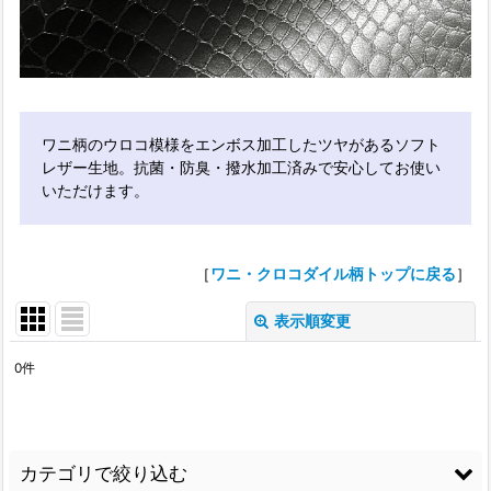
ワニ柄のウロコ模様をエンボス加工したツヤがあるソフト
レザー生地。抗菌・防臭・撥水加工済みで安心してお使い
いただけます。
［
ワニ・クロコダイル柄トップに戻る
］
表示順変更
閉じる
0
件
表示数
:
並び順
:
カテゴリで絞り込む