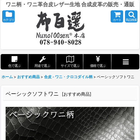
ワニ柄・ワニ革合皮レザー生地 合成皮革の販売・通販
カテゴリ
カート
商品検索
色で選ぶ
用途で選ぶ
サイズで選ぶ
価格で選ぶ
ホーム
>
おすすめ商品
>
合皮 - ワニ・クロコダイル柄
>
ベーシックソフトワニ
ベーシックソフトワニ
[
おすすめ商品
]