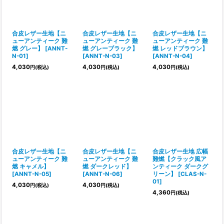
合皮レザー生地【ニ
合皮レザー生地【ニ
合皮レザー生地【ニ
ューアンティーク 難
ューアンティーク 難
ューアンティーク 難
燃 グレー】
[
ANNT-
燃 グレーブラック】
燃 レッドブラウン】
N-01
]
[
ANNT-N-03
]
[
ANNT-N-04
]
4,030
4,030
4,030
円
(税込)
円
(税込)
円
(税込)
合皮レザー生地【ニ
合皮レザー生地【ニ
合皮レザー生地 広幅
ューアンティーク 難
ューアンティーク 難
難燃【クラック風ア
燃 キャメル】
燃 ダークレッド】
ンティーク ダークグ
[
ANNT-N-05
]
[
ANNT-N-06
]
リーン】
[
CLAS-N-
01
]
4,030
4,030
円
(税込)
円
(税込)
4,360
円
(税込)