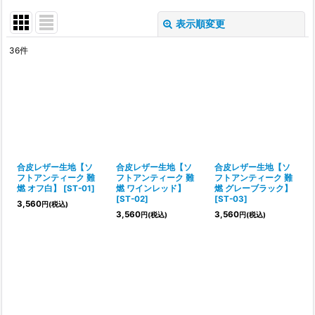
表示順変更
閉じる
36
件
サブカテゴリ
:
表示数
:
並び順
:
合皮レザー生地【ソ
合皮レザー生地【ソ
合皮レザー生地【ソ
フトアンティーク 難
フトアンティーク 難
フトアンティーク 難
燃 オフ白】
[
ST-01
]
燃 ワインレッド】
燃 グレーブラック】
絞り込む
[
ST-02
]
[
ST-03
]
3,560
円
(税込)
3,560
3,560
円
(税込)
円
(税込)