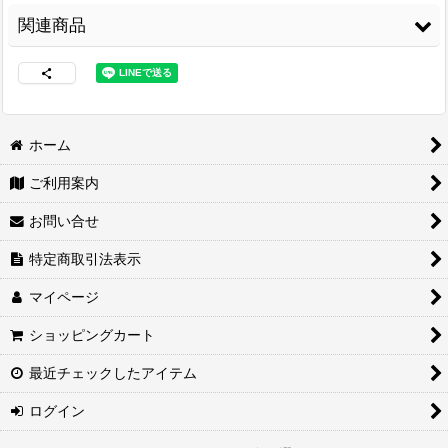
関連商品
ホーム
ご利用案内
両面接着シート
[
WS-
コニシ ボンド Gクリ
コニシ ボンド Gクリ
100
]
ヤー170ml 皮革・布
ヤー20ml 皮革・布の
お問い合せ
の接着に最適
[
G-
接着に最適
[
G-
CLEAR170
]
CLEAR20
]
2,460
円
(税込)
特定商取引法表示
1,680
480
円
(税込)
円
(税込)
マイページ
ショッピングカート
最近チェックしたアイテム
ログイン
3M スプレーのり
紙管巻出荷（合皮生