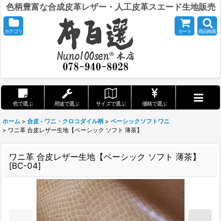
色柄豊富な合成皮革レザー・人工皮革スエード生地販売
カテゴリ
カート
商品検索
色で選ぶ
用途で選ぶ
サイズで選ぶ
価格で選ぶ
ホーム
>
合皮 - ワニ・クロコダイル柄
>
ベーシックソフトワニ
>
ワニ革 合皮レザー生地【ベーシック ソフト 薄茶】
ワニ革 合皮レザー生地【ベーシック ソフト 薄茶】
[
BC-04
]