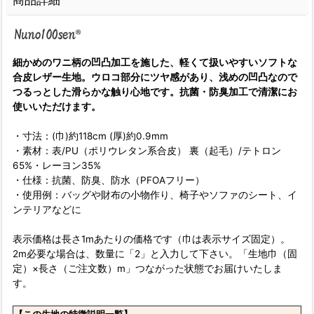
商品詳細
細かめのワニ柄の凹凸加工を施した、軽くて扱いやすいソフトな
合皮レザー生地。ウロコ部分にツヤ感があり、浅めの凹凸なので
つるっとした滑らかな触り心地です。抗菌・防臭加工で清潔にお
使いいただけます。
・寸法：(巾)約118cm (厚)約0.9mm
・素材：表/PU（ポリウレタン系合皮） 裏（起毛）/テトロン
65%・レーヨン35%
・仕様：抗菌、防臭、防水（PFOAフリー）
・使用例：バッグや財布の小物作り、椅子やソファのシート、イ
ンテリアなどに
表示価格は長さ1mあたりの価格です（巾は表示サイズ固定）。
2m必要な場合は、数量に「2」と入力して下さい。「生地巾（固
定）×長さ（ご注文数）m」つながった状態でお届けいたしま
す。