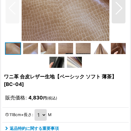
ワニ革 合皮レザー生地【ベーシック ソフト 薄茶】
[
BC-04
]
販売価格
:
4,830
円
(税込)
巾118cm×長さ
:
M
返品特約に関する重要事項