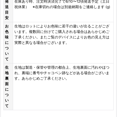
発
在庫あり時、注文時決済完了で8/10〜12頃発送予定（土日
送
祝休業） ※在庫切れの場合は別途納期をご連絡します (g)
目
安
お
生地はロットによりお色味に若干の違いが出ることがござ
色
います。複数回に分けてご購入される場合はあらかじめご
味
了承ください。またご覧のデバイスによりお色の見え方は
に
実際と異なる場合がございます。
つ
い
て
生
生地は製造・保管や管理の都合上、生地裏面に汚れやほつ
地
れ、裏端に番号やチャコペン跡などがある場合がございま
裏
す。あらかじめご了承ください。
面
に
つ
い
て