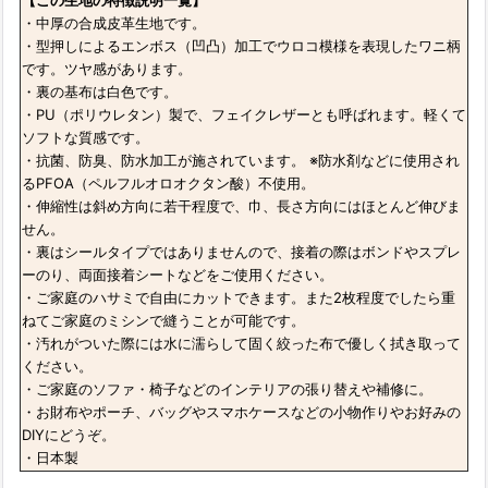
【この生地の特徴説明一覧】
・中厚の合成皮革生地です。
・型押しによるエンボス（凹凸）加工でウロコ模様を表現したワニ柄
です。ツヤ感があります。
・裏の基布は白色です。
・PU（ポリウレタン）製で、フェイクレザーとも呼ばれます。軽くて
ソフトな質感です。
・抗菌、防臭、防水加工が施されています。 ※防水剤などに使用され
るPFOA（ペルフルオロオクタン酸）不使用。
・伸縮性は斜め方向に若干程度で、巾、長さ方向にはほとんど伸びま
せん。
・裏はシールタイプではありませんので、接着の際はボンドやスプレ
ーのり、両面接着シートなどをご使用ください。
・ご家庭のハサミで自由にカットできます。また2枚程度でしたら重
ねてご家庭のミシンで縫うことが可能です。
・汚れがついた際には水に濡らして固く絞った布で優しく拭き取って
ください。
・ご家庭のソファ・椅子などのインテリアの張り替えや補修に。
・お財布やポーチ、バッグやスマホケースなどの小物作りやお好みの
DIYにどうぞ。
・日本製