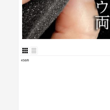
456
件
表示数
:
並び順
: