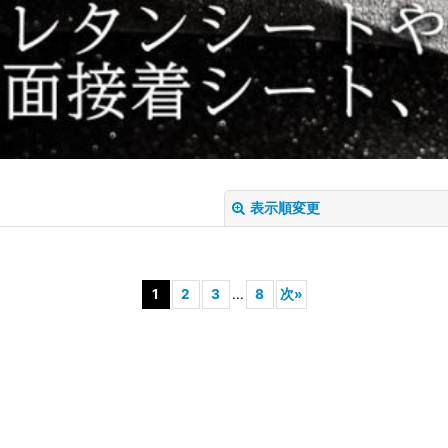
表示順変更
1
2
3
...
8
次
»
絞り込む