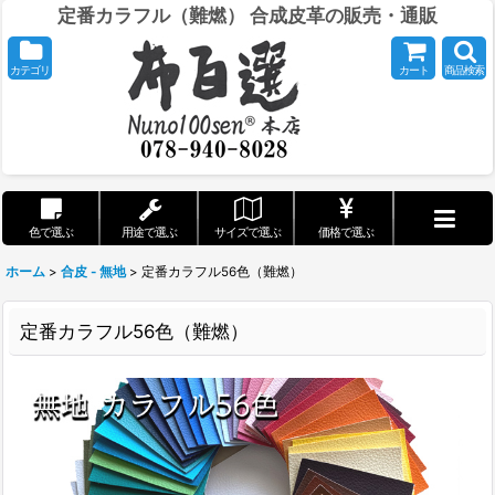
定番カラフル（難燃） 合成皮革の販売・通販
カテゴリ
カート
商品検索
色で選ぶ
用途で選ぶ
サイズで選ぶ
価格で選ぶ
ホーム
>
合皮 - 無地
>
定番カラフル56色（難燃）
定番カラフル56色（難燃）