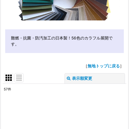
難燃・抗菌・防汚加工の日本製！56色のカラフル展開で
す。
［
無地トップに戻る
］
表示順変更
閉じる
57
件
表示数
:
並び順
: