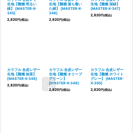
生地【難燃 明るい
生地【難燃 落ち着い
生地【難燃 深緑】
緑】
[
MASTER-X-
た緑】
[
MASTER-X-
[
MASTER-X-347
]
345
]
346
]
2,820
円
(税込)
2,820
2,820
円
(税込)
円
(税込)
カラフル 合皮レザー
カラフル 合皮レザー
カラフル 合皮レザー
生地【難燃 抹茶】
生地【難燃 オリーブ
生地【難燃 ホワイト
[
MASTER-X-348
]
グリーン】
グレー】
[
MASTER-
[
MASTER-X-349
]
X-350
]
2,820
円
(税込)
2,820
2,820
円
(税込)
円
(税込)