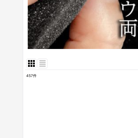
457
件
表示数
:
並び順
: