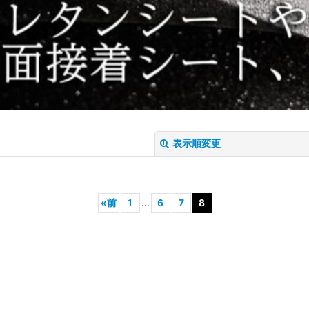
表示順変更
«
前
1
...
6
7
8
絞り込む