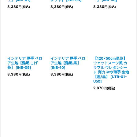
ュ】
[
INB-01
]
レッド】
[
INB-03
]
ー】
[
INB-08
]
8,380
8,380
8,380
円
(税込)
円
(税込)
円
(税込)
インテリア 厚手 ベロ
インテリア 厚手 ベロ
【120×50cm単位】
ア生地【難燃 こげ
ア生地【難燃 黒】
ウェットスーツ風 カ
茶】
[
INB-09
]
[
INB-10
]
ラフル ウレタンシー
ト 弾力 やや薄手 生地
8,380
8,380
円
(税込)
円
(税込)
【黒/黒】
[
UTR-01-
U50
]
2,870
円
(税込)