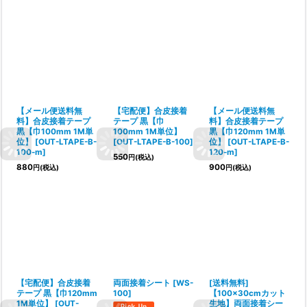
【メール便送料無
【宅配便】合皮接着
【メール便送料無
料】合皮接着テープ
テープ 黒【巾
料】合皮接着テープ
黒【巾100mm 1M単
100mm 1M単位】
黒【巾120mm 1M単
位】
[
OUT-LTAPE-B-
[
OUT-LTAPE-B-100
]
位】
[
OUT-LTAPE-B-
100-m
]
120-m
]
550
円
(税込)
880
900
円
(税込)
円
(税込)
【宅配便】合皮接着
両面接着シート
[
WS-
[送料無料]
テープ 黒【巾120mm
100
]
【100×30cmカット
1M単位】
[
OUT-
生地】両面接着シー