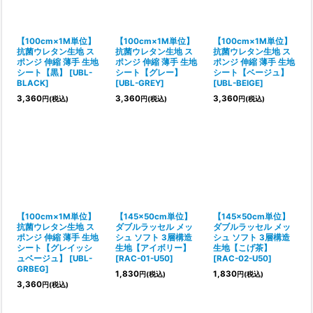
【100cm×1M単位】
【100cm×1M単位】
【100cm×1M単位】
抗菌ウレタン生地 ス
抗菌ウレタン生地 ス
抗菌ウレタン生地 ス
ポンジ 伸縮 薄手 生地
ポンジ 伸縮 薄手 生地
ポンジ 伸縮 薄手 生地
シート【黒】
[
UBL-
シート【グレー】
シート【ベージュ】
BLACK
]
[
UBL-GREY
]
[
UBL-BEIGE
]
3,360
3,360
3,360
円
(税込)
円
(税込)
円
(税込)
【100cm×1M単位】
【145×50cm単位】
【145×50cm単位】
抗菌ウレタン生地 ス
ダブルラッセル メッ
ダブルラッセル メッ
ポンジ 伸縮 薄手 生地
シュ ソフト 3層構造
シュ ソフト 3層構造
シート【グレイッシ
生地【アイボリー】
生地【こげ茶】
ュベージュ】
[
UBL-
[
RAC-01-U50
]
[
RAC-02-U50
]
GRBEG
]
1,830
1,830
円
(税込)
円
(税込)
3,360
円
(税込)