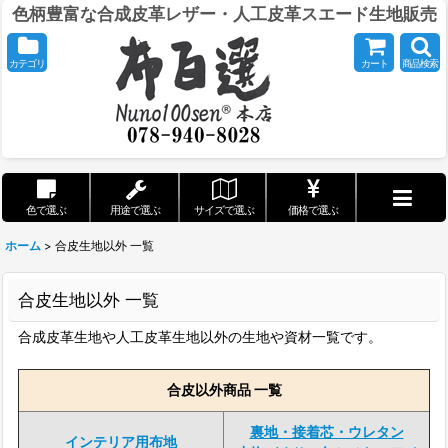
色柄豊富な合成皮革レザー・人工皮革スエード生地販売
カテゴリ
カート
商品検索
色で選ぶ
用途で選ぶ
サイズで選ぶ
価格で選ぶ
ホーム
>
合皮生地以外 一覧
合皮生地以外 一覧
合成皮革生地や人工皮革生地以外の生地や資材一覧です。
合皮以外商品 一覧
裏地・接着芯・ウレタン
インテリア用布地