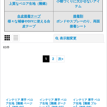
小物づくりに欠かせないアイ
上質なベロア生地（難燃）
テム
合皮接着テープ
接着剤
様々な補修やDIYに使える合
ボンドやスプレーのり、両面
皮テープ
接着シート
表示順変更
閉じる
63
件
表示数
:
1
2
次
»
並び順
:
絞り込む
インテリア 厚手 ベロ
インテリア 厚手 ベロ
インテリア 厚手 ベロ
ア生地【難燃 ベージ
ア生地【難燃 ダーク
ア生地【難燃 ブル