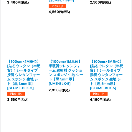
[
SLMFC-TH-4
]
3,460
2,560
円
(税込)
円
(税込)
4,560
円
(税込)
【100cm×1M単位】
【100cm×1M単位】
【100cm×1M単位】
[貼るウレタン（半硬
半硬質ウレタンフォ
[貼るウレタン（半硬
質）] シールタイプ
ーム 緩衝材 クッショ
質）] シールタイプ
接着 ウレタンフォー
ン スポンジ 生地 シー
接着 ウレタンフォー
ム スポンジ 生地 シー
ト【黒 5mm厚】
ム スポンジ 生地 シー
ト【黒 3mm厚】
[
UME-BLK-5
]
ト【黒 5mm厚】
[
SLUME-BLK-3
]
[
SLUME-BLK-5
]
2,950
円
(税込)
3,560
4,160
円
(税込)
円
(税込)