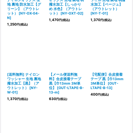
ナイロンオックス 生
オックス 生地 裏地 弱
ツイル 生地 裏地 弱撥
地 裏地 防水加工【グ
撥水加工【しっかり
水加工【ベージュ】
リーン】（アウトレ
め 水色】（アウトレ
（アウトレット）
ット）
[
NY-OX-04-
ット）
[
NY-OXT-02
]
[
NY-T-01
]
N
]
1,470
1,370
円
(税込)
円
(税込)
1,250
円
(税込)
[送料無料] ナイロン
【メール便送料無
【宅配便】合皮接着
ワッシャー 生地 裏地
料】合皮接着テープ
テープ 黒【巾13mm
撥水加工【黒】（ア
黒【巾13mm 3M単
3M単位】
[
OUT-
ウトレット）
[
NY-
位】
[
OUT-LTAPE-B-
LTAPE-B-13
]
W-01
]
13-m
]
400
円
(税込)
1,370
630
円
(税込)
円
(税込)