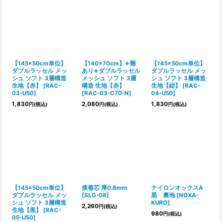
【145×50cm単位】
【140×70cm】※難
【145×50cm単位】
ダブルラッセル メッ
あり※ダブルラッセル
ダブルラッセル メッ
シュ ソフト 3層構造
メッシュ ソフト 3層
シュ ソフト 3層構造
生地【赤】
[
RAC-
構造 生地【赤】
生地【紺】
[
RAC-
03-U50
]
[
RAC-03-C70-N
]
04-U50
]
1,830
2,080
1,830
円
(税込)
円
(税込)
円
(税込)
【145×50cm単位】
接着芯 厚0.8mm
ナイロンオックスA
ダブルラッセル メッ
[
SLG-08
]
黒 裏地
[
NOXA-
シュ ソフト 3層構造
KURO
]
2,260
円
(税込)
生地【黒】
[
RAC-
980
円
(税込)
05-U50
]