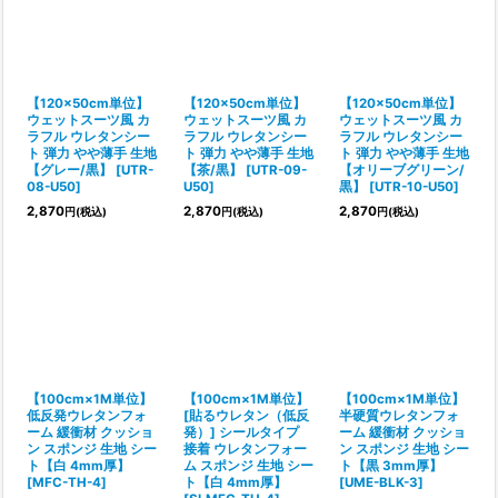
【120×50cm単位】
【120×50cm単位】
【120×50cm単位】
ウェットスーツ風 カ
ウェットスーツ風 カ
ウェットスーツ風 カ
ラフル ウレタンシー
ラフル ウレタンシー
ラフル ウレタンシー
ト 弾力 やや薄手 生地
ト 弾力 やや薄手 生地
ト 弾力 やや薄手 生地
【グレー/黒】
[
UTR-
【茶/黒】
[
UTR-09-
【オリーブグリーン/
08-U50
]
U50
]
黒】
[
UTR-10-U50
]
2,870
2,870
2,870
円
(税込)
円
(税込)
円
(税込)
【100cm×1M単位】
【100cm×1M単位】
【100cm×1M単位】
低反発ウレタンフォ
[貼るウレタン（低反
半硬質ウレタンフォ
ーム 緩衝材 クッショ
発）] シールタイプ
ーム 緩衝材 クッショ
ン スポンジ 生地 シー
接着 ウレタンフォー
ン スポンジ 生地 シー
ト【白 4mm厚】
ム スポンジ 生地 シー
ト【黒 3mm厚】
[
MFC-TH-4
]
ト【白 4mm厚】
[
UME-BLK-3
]