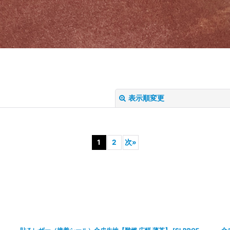
表示順変更
1
2
次
»
絞り込む