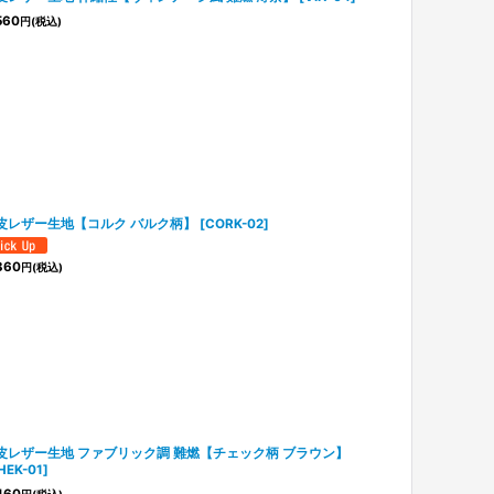
560
円
(税込)
皮レザー生地【コルク バルク柄】
[
CORK-02
]
360
円
(税込)
皮レザー生地 ファブリック調 難燃【チェック柄 ブラウン】
HEK-01
]