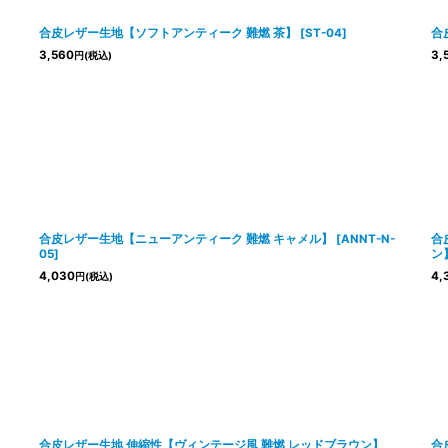
】
合皮レザー生地【ソフトアンティーク 難燃 茶】
[
ST-04
]
合
3,560
3,
円
(税込)
合皮レザー生地【ニューアンティーク 難燃 キャメル】
[
ANNT-N-
合
05
]
ン
4,030
4,
円
(税込)
合皮レザー生地 伸縮性【ヴィンテージ風 難燃 レッドブラウン】
合