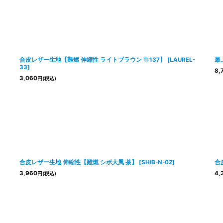
合皮レザー生地【難燃 伸縮性 ライトブラウン 巾137】
[
LAUREL-
最
33
]
8,
3,060
円
(税込)
合皮レザー生地 伸縮性【難燃 シボ大風 茶】
[
SHIB-N-02
]
合
3,960
4,
円
(税込)