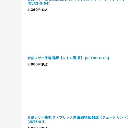
[
CLAS-N-04
]
4,360
円
(税込)
合皮レザー生地 難燃【レトロ調 茶】
[
RETRO-N-03
]
3,960
円
(税込)
合皮レザー生地 ファブリック調 麻織物風 難燃【ジュート サンド
[
JUTE-01
]