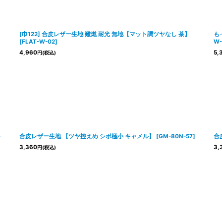
[巾122] 合皮レザー生地 難燃 耐光 無地【マット調ツヤなし 茶】
も
[
FLAT-W-02
]
W-
4,960
5,
円
(税込)
-
合皮レザー生地 【ツヤ控えめ シボ極小 キャメル】
[
GM-80N-57
]
合
3,360
3,
円
(税込)