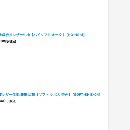
上級合皮レザー生地【ハイソフト オーク】
[
HQ-HS-4
]
760
円
(税込)
皮レザー生地 難燃 広幅【ソフト シボ大 茶色】
[
SOFT-SHIB-04
]
360
円
(税込)