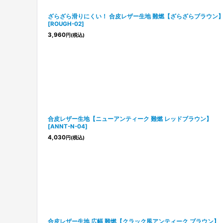
ざらざら滑りにくい！ 合皮レザー生地 難燃【ざらざらブラウン
[
ROUGH-02
]
3,960
円
(税込)
合皮レザー生地【ニューアンティーク 難燃 レッドブラウン】
[
ANNT-N-04
]
4,030
円
(税込)
合皮レザー生地 広幅 難燃【クラック風アンティーク ブラウン】