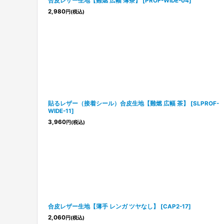
合皮レザー生地【難燃 広幅 薄茶】
[
PROF-WIDE-04
]
2,980
円
(税込)
貼るレザー（接着シール）合皮生地【難燃 広幅 茶】
[
SLPROF-
WIDE-11
]
3,960
円
(税込)
合皮レザー生地【薄手 レンガ ツヤなし】
[
CAP2-17
]
2,060
円
(税込)