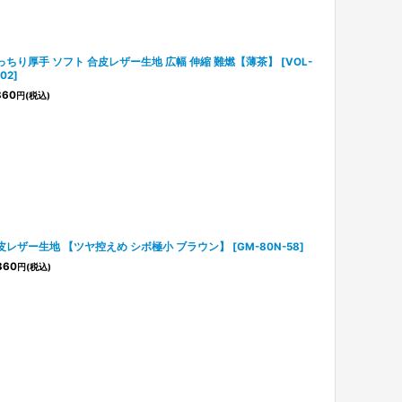
っちり厚手 ソフト 合皮レザー生地 広幅 伸縮 難燃【薄茶】
[
VOL-
02
]
360
円
(税込)
皮レザー生地 【ツヤ控えめ シボ極小 ブラウン】
[
GM-80N-58
]
360
円
(税込)