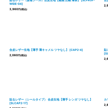
貼るレザー（接着シール）合皮生地【難燃 広幅 薄茶】
[
SLPROF-
合
WIDE-04
]
2,
3,960
円
(税込)
合皮レザー生地【薄手 薄キャメル ツヤなし】
[
CAP2-4
]
貼
[
S
2,060
円
(税込)
2,
貼るレザー（シールタイプ） 合皮生地【薄手 レンガ ツヤなし】
カ
[
SLCAP2-17
]
2,