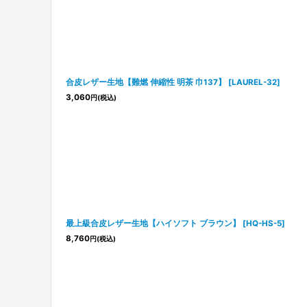
合皮レザー生地【難燃 伸縮性 明茶 巾137】
[
LAUREL-32
]
3,060
円
(税込)
最上級合皮レザー生地【ハイソフト ブラウン】
[
HQ-HS-5
]
8,760
円
(税込)