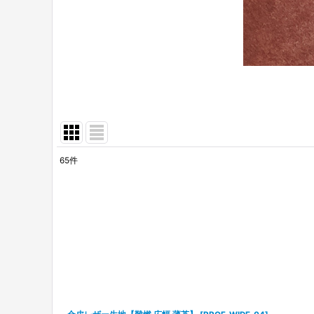
65
件
表示数
:
並び順
: