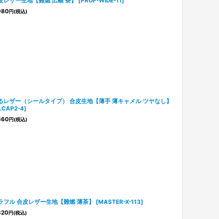
皮レザー生地【難燃 広幅 茶】
[
PROF-WIDE-11
]
980
円
(税込)
るレザー（シールタイプ） 合皮生地【薄手 薄キャメル ツヤなし】
LCAP2-4
]
660
円
(税込)
ラフル 合皮レザー生地【難燃 薄茶】
[
MASTER-X-113
]
820
円
(税込)