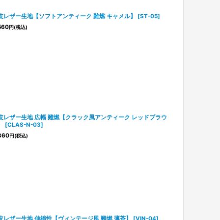
皮レザー生地【ソフトアンティーク 難燃 キャメル】
[
ST-05
]
560
円
(税込)
皮レザー生地 広幅 難燃【クラック風アンティーク レッドブラウ
】
[
CLAS-N-03
]
360
円
(税込)
皮レザー生地 伸縮性【ヴィンテージ風 難燃 薄茶】
[
VIN-04
]