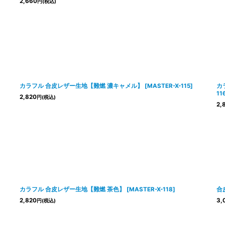
2,660
円
(税込)
カラフル 合皮レザー生地【難燃 濃キャメル】
[
MASTER-X-115
]
カ
11
2,820
円
(税込)
2,
カラフル 合皮レザー生地【難燃 茶色】
[
MASTER-X-118
]
合
2,820
3,
円
(税込)