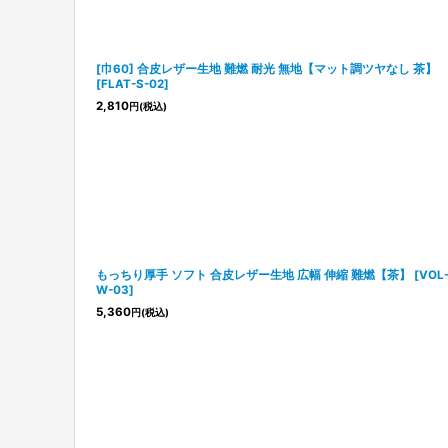
[巾60] 合皮レザー生地 難燃 耐光 無地【マット調ツヤなし 茶】
[
FLAT-S-02
]
2,810
円
(税込)
もっちり厚手 ソフト 合皮レザー生地 広幅 伸縮 難燃【茶】
[
VOL
W-03
]
5,360
円
(税込)