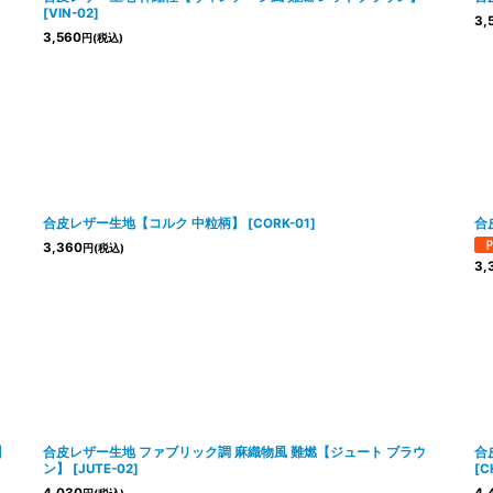
[
VIN-02
]
3,
3,560
円
(税込)
合皮レザー生地【コルク 中粒柄】
[
CORK-01
]
合
3,360
円
(税込)
3,
】
合皮レザー生地 ファブリック調 麻織物風 難燃【ジュート ブラウ
合
ン】
[
JUTE-02
]
[
C