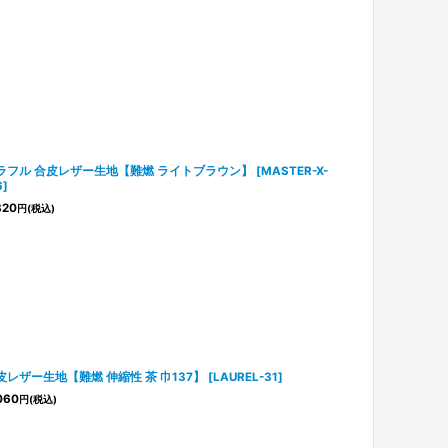
ラフル 合皮レザー生地【難燃 ライトブラウン】
[
MASTER-X-
6
]
820
円
(税込)
皮レザー生地【難燃 伸縮性 茶 巾137】
[
LAUREL-31
]
060
円
(税込)