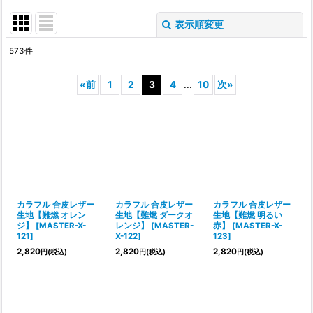
表示順変更
閉じる
573
件
表示数
:
«
前
1
2
3
4
...
10
次
»
並び順
:
絞り込む
カラフル 合皮レザー
カラフル 合皮レザー
カラフル 合皮レザー
生地【難燃 オレン
生地【難燃 ダークオ
生地【難燃 明るい
ジ】
[
MASTER-X-
レンジ】
[
MASTER-
赤】
[
MASTER-X-
121
]
X-122
]
123
]
2,820
2,820
2,820
円
(税込)
円
(税込)
円
(税込)