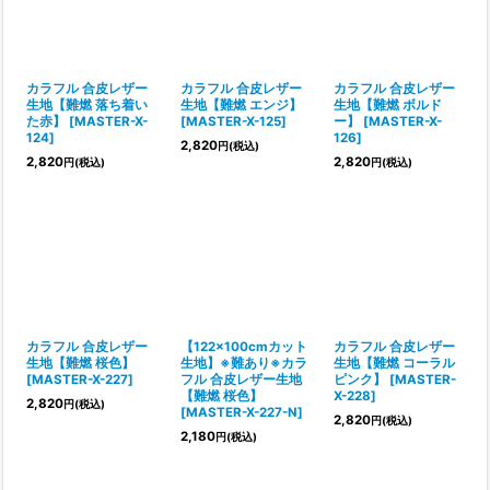
カラフル 合皮レザー
カラフル 合皮レザー
カラフル 合皮レザー
生地【難燃 落ち着い
生地【難燃 エンジ】
生地【難燃 ボルド
た赤】
[
MASTER-X-
[
MASTER-X-125
]
ー】
[
MASTER-X-
124
]
126
]
2,820
円
(税込)
2,820
2,820
円
(税込)
円
(税込)
カラフル 合皮レザー
【122×100cmカット
カラフル 合皮レザー
生地【難燃 桜色】
生地】※難あり※カラ
生地【難燃 コーラル
[
MASTER-X-227
]
フル 合皮レザー生地
ピンク】
[
MASTER-
【難燃 桜色】
X-228
]
2,820
円
(税込)
[
MASTER-X-227-N
]
2,820
円
(税込)
2,180
円
(税込)