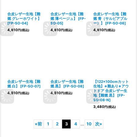
合皮レザー生地【難
合皮レザー生地【難
合皮レザー生地【難
燃 グレーホワイト】
燃 薄ベージュ】
[
FP-
燃 青（サルビアブル
[
FP-SO-04
]
SO-05
]
ー）】
[
FP-SO-06
]
4,810
4,810
4,810
円
(税込)
円
(税込)
円
(税込)
合皮レザー生地【難
合皮レザー生地【難
【122×100cmカット
燃 白】
[
FP-SO-07
]
燃 黒】
[
FP-SO-08
]
生地】※難あり※アウ
トドア 合皮レザー生
4,810
4,810
円
(税込)
円
(税込)
地【難燃 黒】
[
FP-
SO-08-N
]
3,480
円
(税込)
«
前
1
2
3
4
...
10
次
»