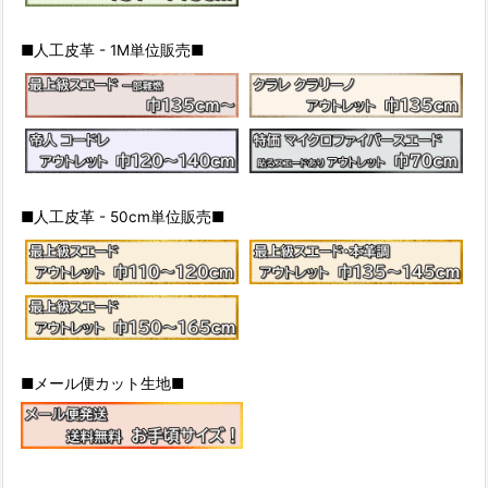
■人工皮革 - 1M単位販売■
■人工皮革 - 50cm単位販売■
■メール便カット生地■