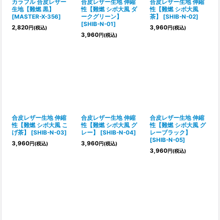
カラフル 合皮レザー
合皮レザー生地 伸縮
合皮レザー生地 伸縮
生地【難燃 黒】
性【難燃 シボ大風 ダ
性【難燃 シボ大風
[
MASTER-X-356
]
ークグリーン】
茶】
[
SHIB-N-02
]
[
SHIB-N-01
]
2,820
3,960
円
(税込)
円
(税込)
3,960
円
(税込)
合皮レザー生地 伸縮
合皮レザー生地 伸縮
合皮レザー生地 伸縮
性【難燃 シボ大風 こ
性【難燃 シボ大風 グ
性【難燃 シボ大風 グ
げ茶】
[
SHIB-N-03
]
レー】
[
SHIB-N-04
]
レーブラック】
[
SHIB-N-05
]
3,960
3,960
円
(税込)
円
(税込)
3,960
円
(税込)