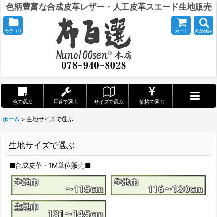
色柄豊富な合成皮革レザー・人工皮革スエード生地販売
カテゴリ
カート
商品検索
色で選ぶ
用途で選ぶ
サイズで選ぶ
価格で選ぶ
ホーム
>
生地サイズで選ぶ
生地サイズで選ぶ
■合成皮革 - 1M単位販売■