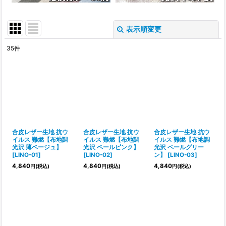
表示順変更
閉じる
35
件
サブカテゴリ
:
表示数
:
並び順
:
合皮レザー生地 抗ウ
合皮レザー生地 抗ウ
合皮レザー生地 抗ウ
イルス 難燃【布地調
イルス 難燃【布地調
イルス 難燃【布地調
光沢 薄ベージュ】
光沢 ペールピンク】
光沢 ペールグリー
絞り込む
[
LINO-01
]
[
LINO-02
]
ン】
[
LINO-03
]
4,840
4,840
4,840
円
(税込)
円
(税込)
円
(税込)