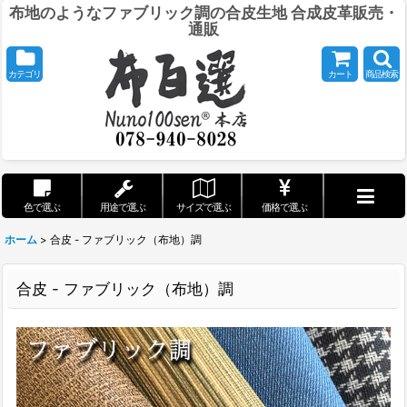
布地のようなファブリック調の合皮生地 合成皮革販売・
通販
カテゴリ
カート
商品検索
色で選ぶ
用途で選ぶ
サイズで選ぶ
価格で選ぶ
ホーム
>
合皮 - ファブリック（布地）調
合皮 - ファブリック（布地）調