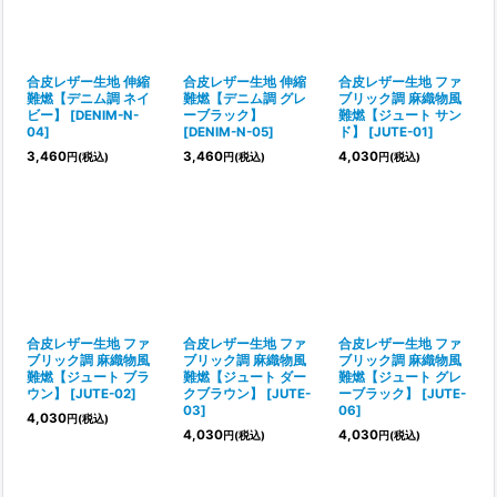
合皮レザー生地 伸縮
合皮レザー生地 伸縮
合皮レザー生地 ファ
難燃【デニム調 ネイ
難燃【デニム調 グレ
ブリック調 麻織物風
ビー】
[
DENIM-N-
ーブラック】
難燃【ジュート サン
04
]
[
DENIM-N-05
]
ド】
[
JUTE-01
]
3,460
3,460
4,030
円
(税込)
円
(税込)
円
(税込)
合皮レザー生地 ファ
合皮レザー生地 ファ
合皮レザー生地 ファ
ブリック調 麻織物風
ブリック調 麻織物風
ブリック調 麻織物風
難燃【ジュート ブラ
難燃【ジュート ダー
難燃【ジュート グレ
ウン】
[
JUTE-02
]
クブラウン】
[
JUTE-
ーブラック】
[
JUTE-
03
]
06
]
4,030
円
(税込)
4,030
4,030
円
(税込)
円
(税込)