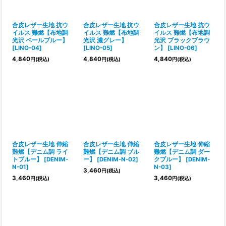
合皮レザー生地 抗ウ
合皮レザー生地 抗ウ
合皮レザー生地 抗ウ
イルス 難燃【布地調
イルス 難燃【布地調
イルス 難燃【布地調
光沢 ペールブルー】
光沢 濃グレー】
光沢 ブラックブラウ
[
LINO-04
]
[
LINO-05
]
ン】
[
LINO-06
]
4,840
4,840
4,840
円
(税込)
円
(税込)
円
(税込)
合皮レザー生地 伸縮
合皮レザー生地 伸縮
合皮レザー生地 伸縮
難燃【デニム調 ライ
難燃【デニム調 ブル
難燃【デニム調 ダー
トブルー】
[
DENIM-
ー】
[
DENIM-N-02
]
クブルー】
[
DENIM-
N-01
]
N-03
]
3,460
円
(税込)
3,460
3,460
円
(税込)
円
(税込)