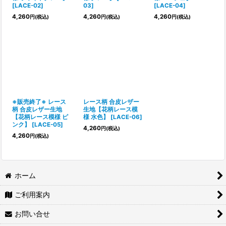
[
LACE-02
]
03
]
[
LACE-04
]
4,260
4,260
4,260
円
(税込)
円
(税込)
円
(税込)
※販売終了※ レース
レース柄 合皮レザー
柄 合皮レザー生地
生地【花柄レース模
【花柄レース模様 ピ
様 水色】
[
LACE-06
]
ンク】
[
LACE-05
]
4,260
円
(税込)
4,260
円
(税込)
ホーム
ご利用案内
お問い合せ