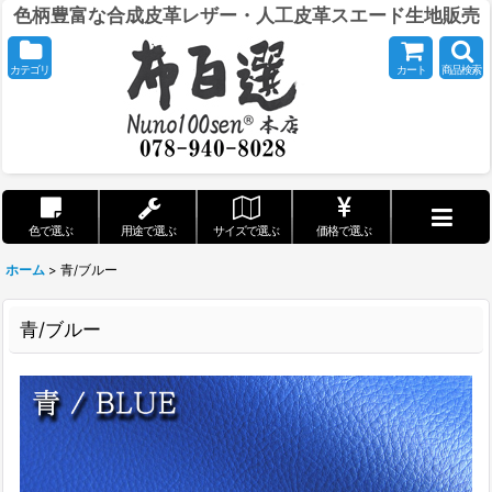
色柄豊富な合成皮革レザー・人工皮革スエード生地販売
カテゴリ
カート
商品検索
色で選ぶ
用途で選ぶ
サイズで選ぶ
価格で選ぶ
ホーム
>
青/ブルー
青/ブルー