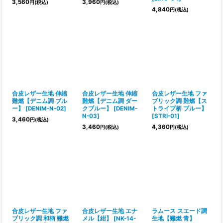
3,560
3,960
円
(税込)
円
(税込)
4,840
円
(税込)
合皮レザー生地 伸縮
合皮レザー生地 伸縮
合皮レザー生地 ファ
難燃【デニム調 ブル
難燃【デニム調 ダー
ブリック調 難燃【ス
ー】
[
DENIM-N-02
]
クブルー】
[
DENIM-
トライプ柄 ブルー】
N-03
]
[
STRI-01
]
3,460
円
(税込)
3,460
4,360
円
(税込)
円
(税込)
合皮レザー生地 ファ
合皮レザー生地 エナ
ラムース スエード調
ブリック調 和柄 難燃
メル【紺】
[
NK-14-
生地【難燃 青】