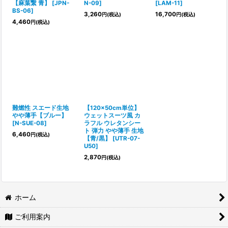
【麻葉繋 青】
[
JPN-
N-09
]
[
LAM-11
]
BS-06
]
3,260
16,700
円
(税込)
円
(税込)
4,460
円
(税込)
難燃性 スエード生地
【120×50cm単位】
やや薄手【ブルー】
ウェットスーツ風 カ
[
N-SUE-08
]
ラフル ウレタンシー
ト 弾力 やや薄手 生地
6,460
円
(税込)
【青/黒】
[
UTR-07-
U50
]
2,870
円
(税込)
ホーム
ご利用案内