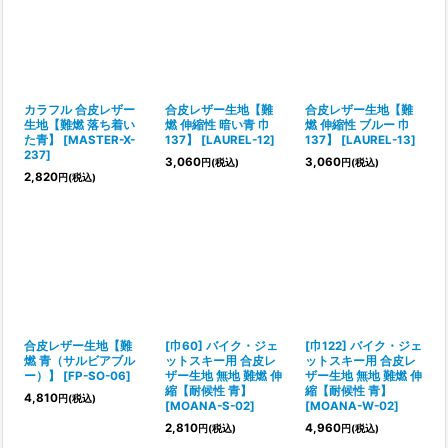
カラフル 合皮レザー
合皮レザー生地【難
合皮レザー生地【難
生地【難燃 落ち着い
燃 伸縮性 暗い青 巾
燃 伸縮性 ブルー 巾
た青】
[
MASTER-X-
137】
[
LAUREL-12
]
137】
[
LAUREL-13
]
237
]
3,060
3,060
円
(税込)
円
(税込)
2,820
円
(税込)
合皮レザー生地【難
[巾60] バイク・ジェ
[巾122] バイク・ジェ
燃 青（サルビアブル
ットスキー用 合皮レ
ットスキー用 合皮レ
ー）】
[
FP-SO-06
]
ザー生地 無地 難燃 伸
ザー生地 無地 難燃 伸
縮【耐候性 青】
縮【耐候性 青】
4,810
円
(税込)
[
MOANA-S-02
]
[
MOANA-W-02
]
2,810
4,960
円
(税込)
円
(税込)