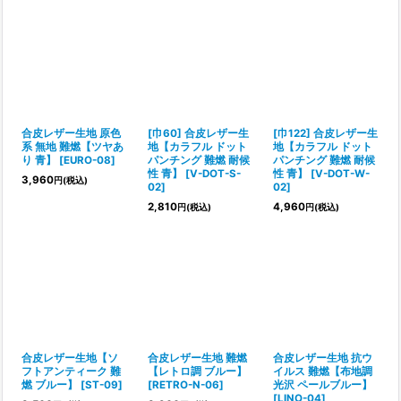
合皮レザー生地 原色
[巾60] 合皮レザー生
[巾122] 合皮レザー生
系 無地 難燃【ツヤあ
地【カラフル ドット
地【カラフル ドット
り 青】
[
EURO-08
]
パンチング 難燃 耐候
パンチング 難燃 耐候
性 青】
[
V-DOT-S-
性 青】
[
V-DOT-W-
3,960
円
(税込)
02
]
02
]
2,810
4,960
円
(税込)
円
(税込)
合皮レザー生地【ソ
合皮レザー生地 難燃
合皮レザー生地 抗ウ
フトアンティーク 難
【レトロ調 ブルー】
イルス 難燃【布地調
燃 ブルー】
[
ST-09
]
[
RETRO-N-06
]
光沢 ペールブルー】
[
LINO-04
]