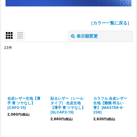
［
カラー一覧に戻る
］
表示順変更
閉じる
23
件
表示数
:
並び順
:
絞り込む
合皮レザー生地【薄
貼るレザー（シール
カラフル 合皮レザー
手 青 ツヤなし】
タイプ） 合皮生地
生地【難燃 明るい
[
CAP2-15
]
【薄手 青 ツヤなし】
青】
[
MASTER-X-
[
SLCAP2-15
]
236
]
2,060
円
(税込)
2,660
2,820
円
(税込)
円
(税込)